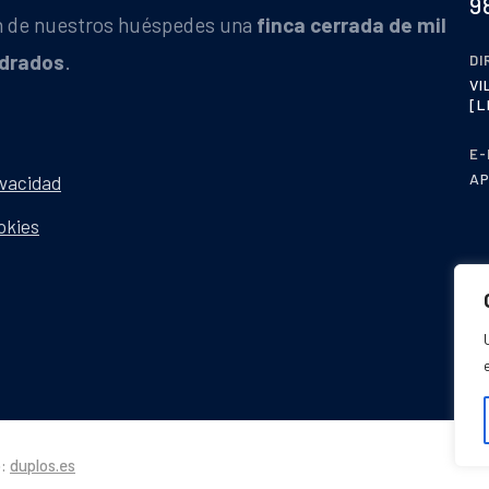
9
ón de nuestros huéspedes una
finca cerrada de mil
drados
.
DI
VI
[L
E-
A
ivacidad
okies
b:
duplos.es