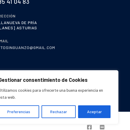
85 41 04 83
RECCIÓN
LLANUEVA DE PRÍA
LANES] ASTURIAS
MAIL
PTOSINGUANZO@GMAIL.COM
Gestionar consentimiento de Cookies
Utilizamos cookies para ofrecerte una buena experiencia en
esta web.
Preferencias
Rechazar
Aceptar