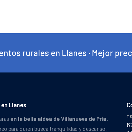
ntos rurales en Llanes · Mejor pre
 en Llanes
C
TE
arás
en la bella aldea de Villanueva de Pría
.
6
neo para quien busca tranquilidad y descanso.