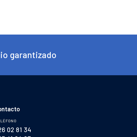
cio garantizado
ontacto
LÉFONO
26 02 81 34