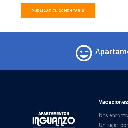
Apartame
Vacaciones
Nos encontr
Un lugar idó