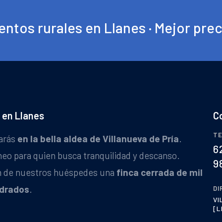
ntos rurales en Llanes · Mejor pre
 en Llanes
C
TE
arás
en la bella aldea de Villanueva de Pría
.
6
neo para quien busca tranquilidad y descanso.
9
ón de nuestros huéspedes una
finca cerrada de mil
drados
.
DI
VI
[L