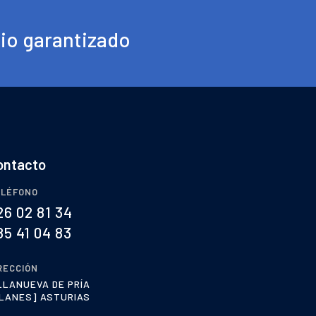
cio garantizado
ontacto
LÉFONO
26 02 81 34
85 41 04 83
RECCIÓN
LLANUEVA DE PRÍA
LANES] ASTURIAS